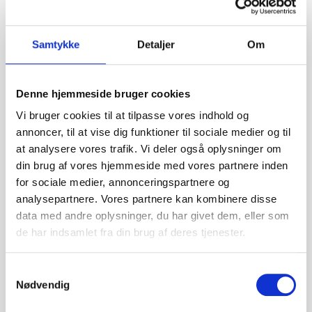
Møbelrens erfaringer –
Derfor vælger kunder sofa
Samtykke
Detaljer
Om
rens i København
Hvad siger kunder om møbelrens.nu ? Mange kunder
Denne hjemmeside bruger cookies
i København, der får udført professionel møbelrens,
Vi bruger cookies til at tilpasse vores indhold og
oplever markante forbedringer i deres møbler. Typiske
annoncer, til at vise dig funktioner til sociale medier og til
erfaringer med sofa rens og møbelrens er: Derfor
at analysere vores trafik. Vi deler også oplysninger om
vælger mange møbelrens fremfor at købe nyt Hvorfor
din brug af vores hjemmeside med vores partnere inden
er kunder tilfredse med sofa rens? Når man ser på
for sociale medier, annonceringspartnere og
kundeoplevelser, går følgende igen: ✔ Dybderensning
analysepartnere. Vores partnere kan kombinere disse
gør forskellen Professionel […]
data med andre oplysninger, du har givet dem, eller som
Den ultimative guide til
de har indsamlet fra din brug af deres tjenester.
sofarensering
Samtykkevalg
Nødvendig
HVORDAN møbelrens.nu KAN FORVANDLE DINE
MØBLER Din sofa er måske din boligs mest loyale