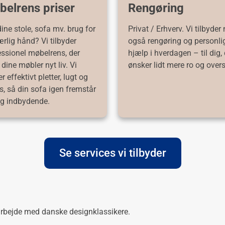
elrens priser
Rengøring
ine stole, sofa mv. brug for
Privat / Erhverv. Vi tilbyder
rlig hånd? Vi tilbyder
også rengøring og personli
essionel møbelrens, der
hjælp i hverdagen – til dig,
 dine møbler nyt liv. Vi
ønsker lidt mere ro og over
er effektivt pletter, lugt og
, så din sofa igen fremstår
og indbydende.
Se services vi tilbyder
arbejde med danske designklassikere.