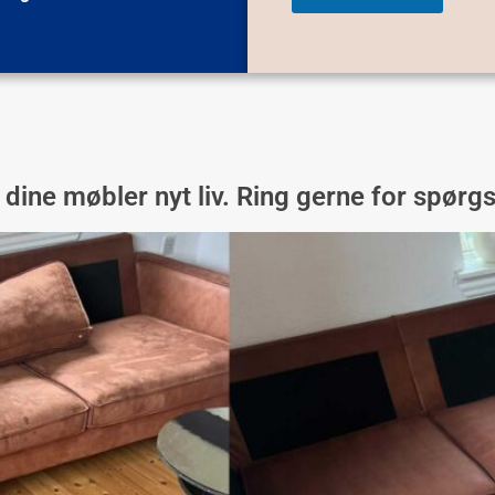
l
N
a
v
n
dine møbler nyt liv. Ring gerne for spør