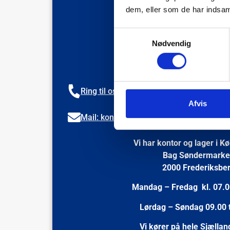
dem, eller som de har indsaml
Samtykkevalg
Nødvendig
Ring til os på 20 89 25 27
Afvis
Mail: kontakt@johnni.dk
Vi har kontor og lager i 
Bag Søndermark
2000 Frederiksbe
Mandag – Fredag kl. 07.00
Lørdag – Søndag 09.00 t
Vi kører på hele Sjællan