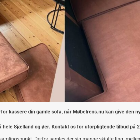
for kassere din gamle sofa, når Møbelrens.nu kan give den nyt
å hele Sjælland og øer. Kontakt os for uforpligtende tilbud på 
samlingspunkt. Derfor samles der sig mange skjulte ting imell