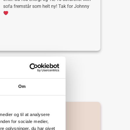
sofa fremstår som helt ny! Tak for Johnny
Om
bud
 medier og til at analysere
nden for sociale medier,
e oplysninger, du har givet