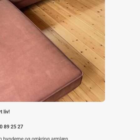
 liv!
20 89 25 27
em hynderne og omkring armlæn.