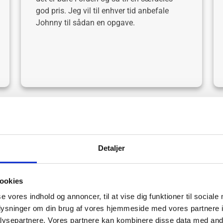
god pris. Jeg vil til enhver tid anbefale
Johnny til sådan en opgave.
Læs alle vores anmeldelser på Truspilot
Detaljer
ntakt os for uforpligtende samtale og til
ookies
se vores indhold og annoncer, til at vise dig funktioner til sociale
Navn
*
oplysninger om din brug af vores hjemmeside med vores partnere i
ysepartnere. Vores partnere kan kombinere disse data med andr