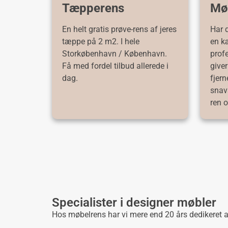
Tæpperens
Møb
En helt gratis prøve-rens af jeres
Har d
tæppe på 2 m2. I hele
en kæ
Storkøbenhavn / København.
prof
Få med fordel tilbud allerede i
giver
dag.
fjern
snavs
ren 
Specialister i designer møbler
Hos møbelrens har vi mere end 20 års dedikeret 