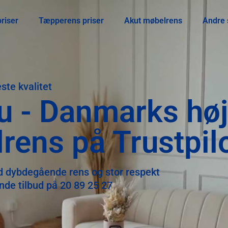
riser
Tæpperens priser
Akut møbelrens
Andre 
ste kvalitet
u - Danmarks høj
rens på Trustpil
ed dybdegående rens og stor respekt
ende tilbud på 20 89 25 27