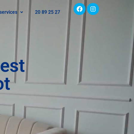
services
20 89 25 27
est
ot