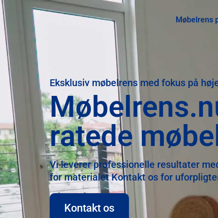
Møbelrens p
Eksklusiv møbelrens med fokus på høje
Møbelrens.n
ratede møbel
Vi leverer professionelle resultater m
for materialet Kontakt os for uforpligt
Kontakt os